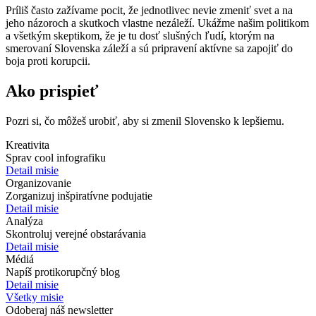
Príliš často zažívame pocit, že jednotlivec nevie zmeniť svet a na
jeho názoroch a skutkoch vlastne nezáleží. Ukážme našim politikom
a všetkým skeptikom, že je tu dosť slušných ľudí, ktorým na
smerovaní Slovenska záleží a sú pripravení aktívne sa zapojiť do
boja proti korupcii.
Ako prispieť
Pozri si, čo môžeš urobiť, aby si zmenil Slovensko k lepšiemu.
Kreativita
Sprav cool infografiku
Detail misie
Organizovanie
Zorganizuj inšpiratívne podujatie
Detail misie
Analýza
Skontroluj verejné obstarávania
Detail misie
Médiá
Napíš protikorupčný blog
Detail misie
Všetky misie
Odoberaj náš newsletter