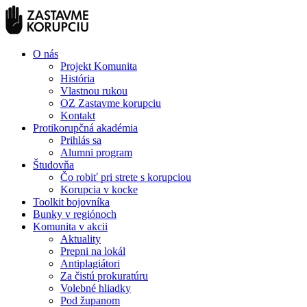
O nás
Projekt Komunita
História
Vlastnou rukou
OZ Zastavme korupciu
Kontakt
Protikorupčná akadémia
Prihlás sa
Alumni program
Študovňa
Čo robiť pri strete s korupciou
Korupcia v kocke
Toolkit bojovníka
Bunky v regiónoch
Komunita v akcii
Aktuality
Prepni na lokál
Antiplagiátori
Za čistú prokuratúru
Volebné hliadky
Pod županom