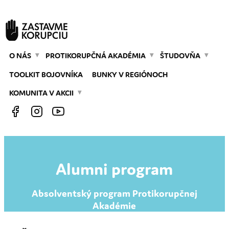
O NÁS
PROTIKORUPČNÁ AKADÉMIA
ŠTUDOVŇA
TOOLKIT BOJOVNÍKA
BUNKY V REGIÓNOCH
KOMUNITA V AKCII
Alumni program
Absolventský program Protikorupčnej
Akadémie