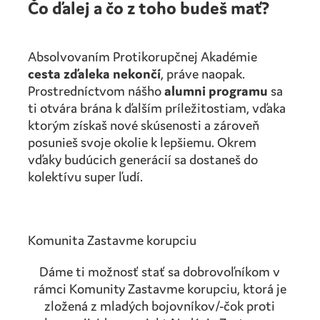
Čo ďalej a čo z toho budeš mať?
Absolvovaním Protikorupčnej Akadémie
cesta zďaleka nekončí
, práve naopak.
Prostredníctvom nášho
alumni programu
sa
ti otvára brána k ďalším príležitostiam, vďaka
ktorým získaš nové skúsenosti a zároveň
posunieš svoje okolie k lepšiemu. Okrem
vďaky budúcich generácií sa dostaneš do
kolektívu super ľudí.
Komunita Zastavme korupciu
Dáme ti možnosť stať sa dobrovoľníkom v
rámci Komunity Zastavme korupciu, ktorá je
zložená z mladých bojovníkov/-čok proti