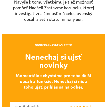
Navyše k tomu všetkému je tiež možnosť
pomôcť Nadácii Zastavme korupciu, ktorej
investigatívna činnosť má celoslovenský
dosah a šetrí štátu milióny eur.
ODOBERAJ NÁŠ NEWSLETTER
Nenechaj si ujsť
novinky
Momentálne chystáme pre teba ďalší
obsah a funkcie. Nenechaj si nič z
toho ujsť, prihlás sa na odber.