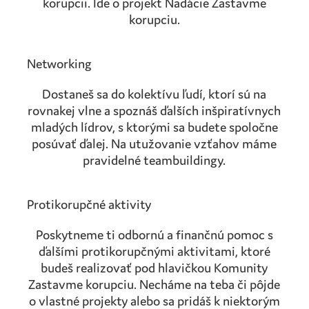
korupcii. Ide o projekt Nadácie Zastavme
korupciu.
Networking
Dostaneš sa do kolektívu ľudí, ktorí sú na
rovnakej vlne a spoznáš ďalších inšpiratívnych
mladých lídrov, s ktorými sa budete spoločne
posúvať ďalej. Na utužovanie vzťahov máme
pravidelné teambuildingy.
Protikorupčné aktivity
Poskytneme ti odbornú a finančnú pomoc s
ďalšími protikorupčnými aktivitami, ktoré
budeš realizovať pod hlavičkou Komunity
Zastavme korupciu. Necháme na teba či pôjde
o vlastné projekty alebo sa pridáš k niektorým