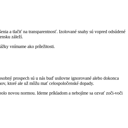
enia a tlačiť na transparentnosť. Izolované snahy sú vopred odsúdené
ensku záleží.
ážky vnímame ako príležitosti.
 osobný prospech sú u nás buď usilovne ignorované alebo dokonca
inov, ktoré ale už môžu mať celospoločenské dopady.
 bolo novou normou. Ideme príkladom a nebojíme sa ozvať zoči-voči