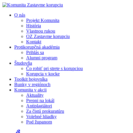
O nás
Projekt Komunita
História
Vlastnou rukou
OZ Zastavme korupciu
Kontakt
Protikorupčná akadémia
Prihlás sa
Alumni program
Študovňa
Čo robiť pri strete s korupciou
Korupcia v kocke
Toolkit bojovníka
Bunky v regiónoch
Komunita v akcii
Aktuality
Prepni na lokál
Antiplagiátori
Za čistú prokuratúru
Volebné hliadky
Pod županom