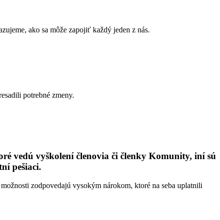
azujeme, ako sa môže zapojiť každý jeden z nás.
resadili potrebné zmeny.
oré vedú vyškolení členovia či členky Komunity, iní sú
ní pešiaci.
 možnosti zodpovedajú vysokým nárokom, ktoré na seba uplatnili