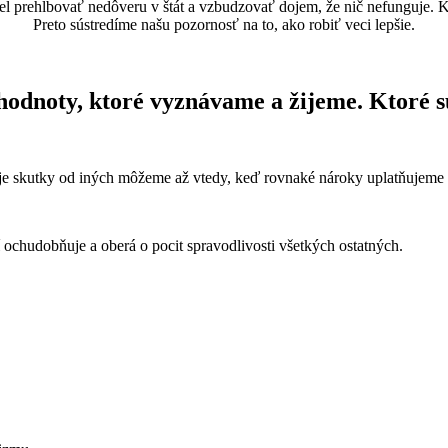
prehlbovať nedôveru v štát a vzbudzovať dojem, že nič nefunguje. Krit
Preto sústredíme našu pozornosť na to, ako robiť veci lepšie.
hodnoty, ktoré vyznávame a žijeme. Ktoré sú
oje skutky od iných môžeme až vtedy, keď rovnaké nároky uplatňujeme 
ochudobňuje a oberá o pocit spravodlivosti všetkých ostatných.