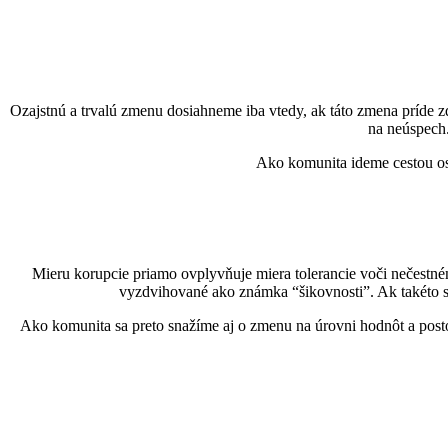
Ozajstnú a trvalú zmenu dosiahneme iba vtedy, ak táto zmena príde z
na neúspech.
Ako komunita ideme cestou oso
Mieru korupcie priamo ovplyvňuje miera tolerancie voči nečestn
vyzdvihované ako známka “šikovnosti”. Ak takéto sp
Ako komunita sa preto snažíme aj o zmenu na úrovni hodnôt a post