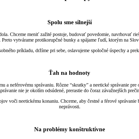
Spolu sme silnejší
dola. Chceme meniť zažité postoje, budovať povedomie, navrhovať rieš
 Preto vytvárame protikorupčné bunky a spájame ľudí, ktorým na Slov
bného príkladu, držíme pri sebe, oslavujeme spoločné úspechy a prek
Ťah na hodnoty
ému a neférovému správaniu. Rôzne “skratky” a neetické správanie pre
rávanie nie je okolím odsúdené, prerastie do čoraz závažnejších preč
ojov voči neetickému konaniu. Chceme, aby čestné a férové správanie
neprávosti.
Na problémy konštruktívne