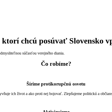
ktorí chcú posúvať Slovensko vp
dmysliteľnou súčasťou verejného diania.
Čo robíme?
Šírime protikorupčnú osvetu
yvňuje ich život a ako proti nej bojovať. Zlepšujeme politickú a občia
Aktivizujeme